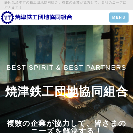
静岡県焼津市の鉄工団地協同組合。複数の企業が協力して、貴社のニーズに
応えます！
Toggle
MENU
navigation
BEST SPIRIT & BEST PARTNERS
焼津鉄工団地協同組合
複数の企業が協力して、皆さまの
ニーズを解決する！