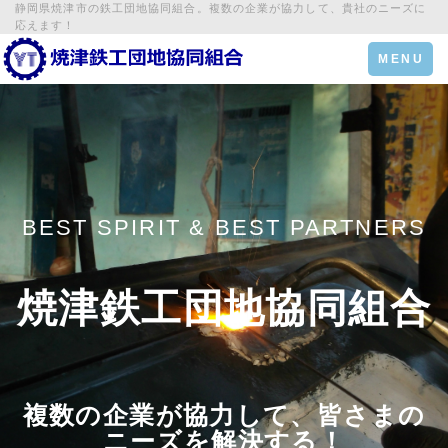
静岡県焼津市の鉄工団地協同組合。複数の企業が協力して、貴社のニーズに
応えます！
Toggle
MENU
navigation
BEST SPIRIT & BEST PARTNERS
焼津鉄工団地協同組合
複数の企業が協力して、皆さまの
ニーズを解決する！